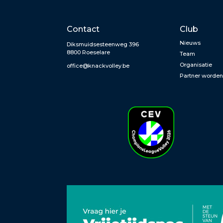
Contact
Club
Nieuws
Diksmuidsesteenweg 396
8800 Roeselare
Team
Organisatie
office@knackvolley.be
Partner worde