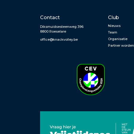
Contact
Club
Nieuws
Diksmuidsesteenweg 396
8800 Roeselare
Team
Organisatie
office@knackvolley.be
Partner worde