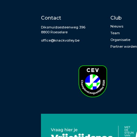
Contact
Club
Nieuws
Diksmuidsesteenweg 396
8800 Roeselare
Team
Organisatie
office@knackvolley.be
Partner worde