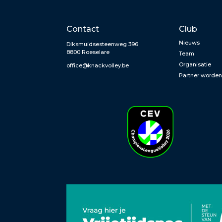
Contact
Club
Nieuws
Diksmuidsesteenweg 396
8800 Roeselare
Team
Organisatie
office@knackvolley.be
Partner worde