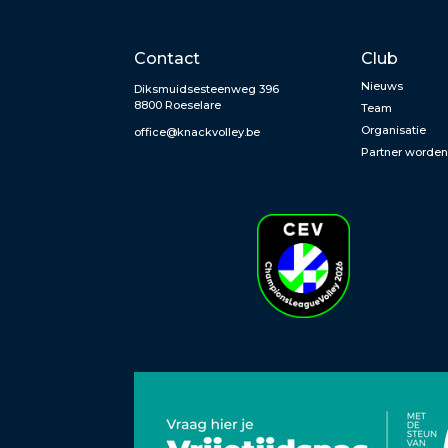
Contact
Club
Nieuws
Diksmuidsesteenweg 396
8800 Roeselare
Team
Organisatie
office@knackvolley.be
Partner worde