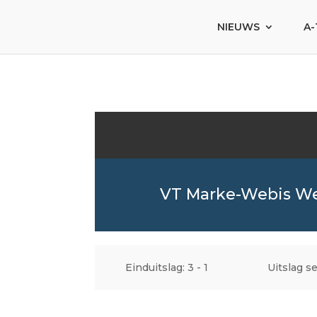
NIEUWS
A-
VT Marke-Webis W
Einduitslag: 3 - 1
Uitslag se