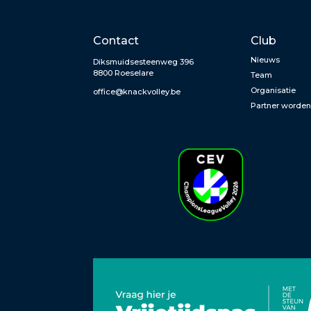
Contact
Club
Nieuws
Diksmuidsesteenweg 396
8800 Roeselare
Team
Organisatie
office@knackvolley.be
Partner worde