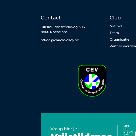
Contact
Club
Nieuws
Diksmuidsesteenweg 396
8800 Roeselare
Team
Organisatie
office@knackvolley.be
Partner worde