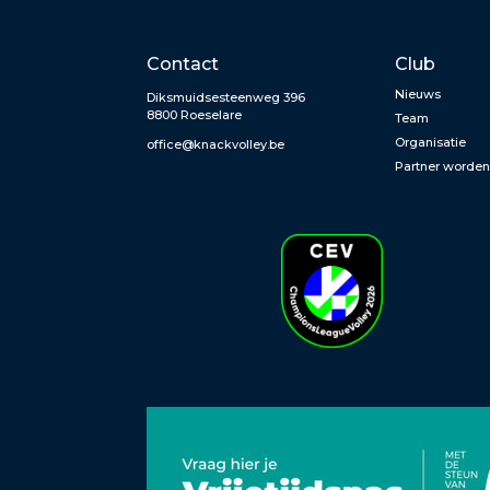
Contact
Club
Nieuws
Diksmuidsesteenweg 396
8800 Roeselare
Team
Organisatie
office@knackvolley.be
Partner worde