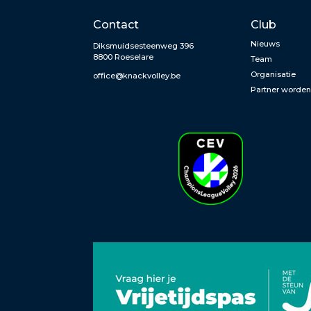
Contact
Club
Nieuws
Diksmuidsesteenweg 396
8800 Roeselare
Team
Organisatie
office@knackvolley.be
Partner worde