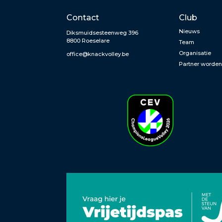
Contact
Club
Nieuws
Diksmuidsesteenweg 396
8800 Roeselare
Team
Organisatie
office@knackvolley.be
Partner worde