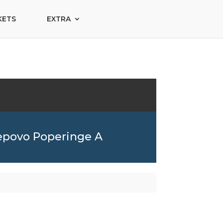
KETS
EXTRA
epovo Poperinge A