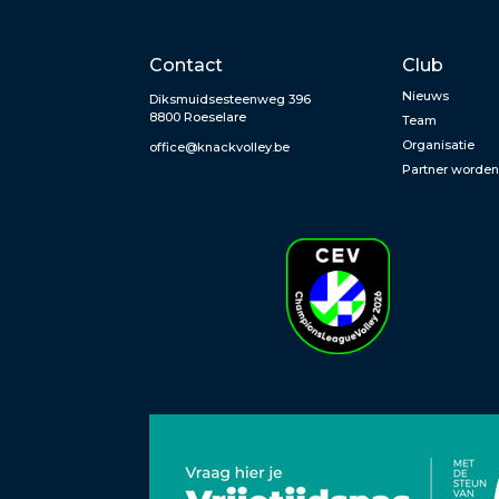
Contact
Club
Nieuws
Diksmuidsesteenweg 396
8800 Roeselare
Team
Organisatie
office@knackvolley.be
Partner worde