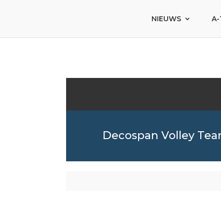
NIEUWS
A-
Decospan Volley Te