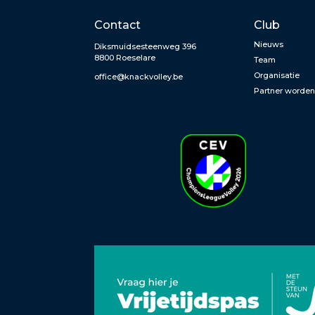
Contact
Club
Nieuws
Diksmuidsesteenweg 396
8800 Roeselare
Team
Organisatie
office@knackvolley.be
Partner worde