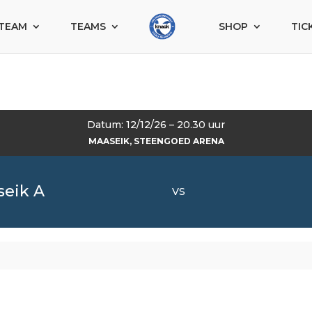
TEAM
TEAMS
SHOP
TIC
Datum: 12/12/26 – 20.30 uur
MAASEIK, STEENGOED ARENA
seik A
VS