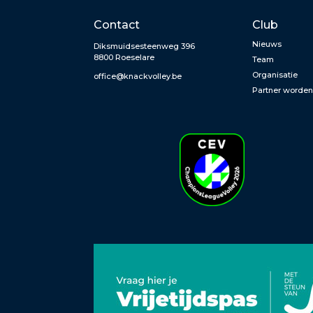
Contact
Club
Nieuws
Diksmuidsesteenweg 396
8800 Roeselare
Team
Organisatie
office@knackvolley.be
Partner worde