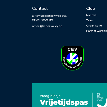
Contact
Club
Nieuws
Diksmuidsesteenweg 396
8800 Roeselare
Team
Organisatie
office@knackvolley.be
Partner worde