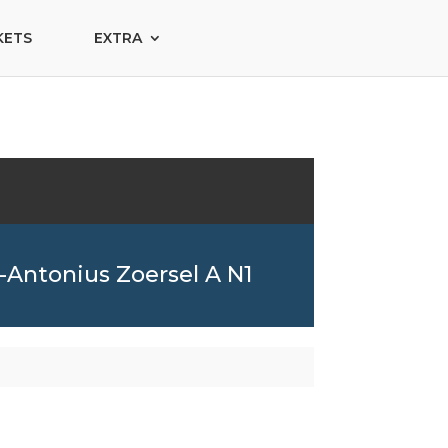
KETS
EXTRA
Antonius Zoersel A N1