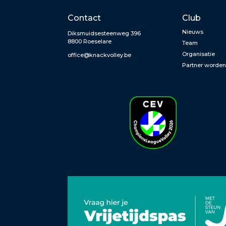
Contact
Club
Nieuws
Diksmuidsesteenweg 396
8800 Roeselare
Team
Organisatie
office@knackvolley.be
Partner worde