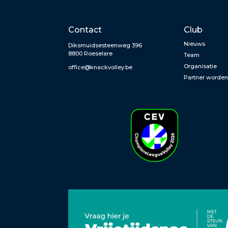
Contact
Club
Nieuws
Diksmuidsesteenweg 396
8800 Roeselare
Team
Organisatie
office@knackvolley.be
Partner worde