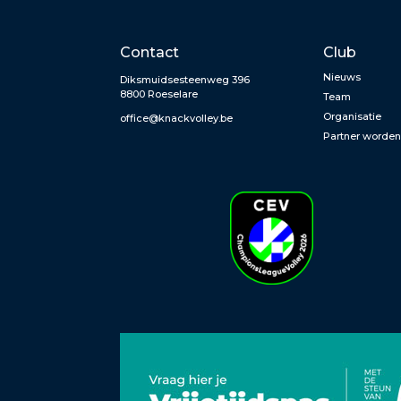
Contact
Club
Nieuws
Diksmuidsesteenweg 396
8800 Roeselare
Team
Organisatie
office@knackvolley.be
Partner worde