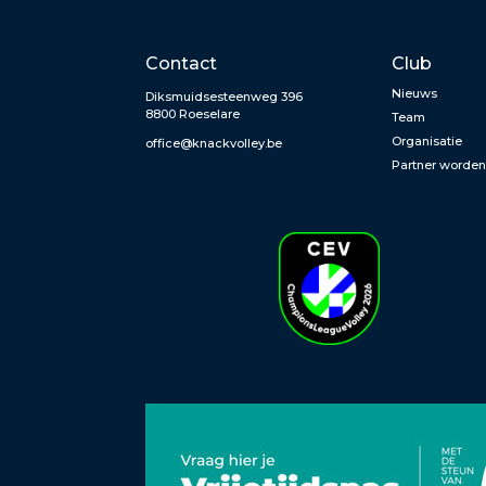
Contact
Club
Nieuws
Diksmuidsesteenweg 396
8800 Roeselare
Team
Organisatie
office@knackvolley.be
Partner worde