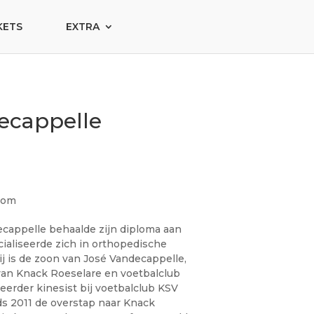
KETS
EXTRA
ecappelle
com
cappelle behaalde zijn diploma aan
ialiseerde zich in orthopedische
ij is de zoon van José Vandecappelle,
 van Knack Roeselare en voetbalclub
eerder kinesist bij voetbalclub KSV
s 2011 de overstap naar Knack