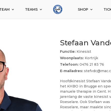
TEAM
TEAMS
SHOP
TIC
Stefaan Vand
Functie:
Kinesist
Woonplaats:
Kortrijk
Telefoon:
0476 21 83 76
E-mailadres:
stefvdc@mac.
Hoofdkinesist Stefaan Vande
het KHBO in Brugge en spec
manuele therapie in Gent. H
jarenlang de vaste kinesist
Roeselare. Ook Stefaan was 
Roeselare, maar maakte sind