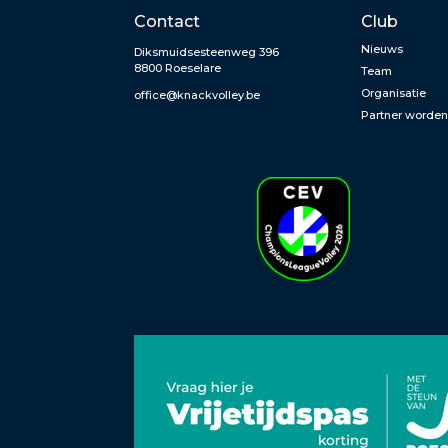
Contact
Club
Nieuws
Diksmuidsesteenweg 396
8800 Roeselare
Team
Organisatie
office@knackvolley.be
Partner worde