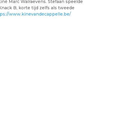
kiné Marc Walraevens. Stefaan speelde
Knack B, korte tijd zelfs als tweede
tps://www.kinevandecappelle.be/