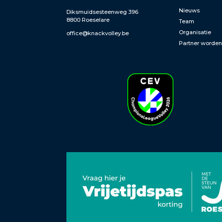
Nieuws
Diksmuidsesteenweg 396
8800 Roeselare
Team
Organisatie
office@knackvolley.be
Partner worde