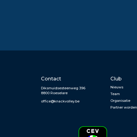
Contact
Club
Nieuws
Diksmuidsesteenweg 396
8800 Roeselare
Team
Organisatie
office@knackvolley.be
Partner worde