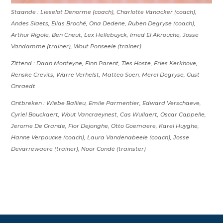
Staande : Lieselot Denorme (coach), Charlotte Vanacker (coach),
Andes Slaets, Elias Broché, Ona Dedene, Ruben Degryse (coach),
Arthur Rigole, Ben Cneut, Lex Hellebuyck, Imed El Akrouche, Josse
Vandamme (trainer), Wout Ponseele (trainer)
Zittend : Daan Monteyne, Finn Parent, Ties Hoste, Fries Kerkhove,
Renske Crevits, Warre Verhelst, Matteo Soen, Merel Degryse, Gust
Onraedt
Ontbreken : Wiebe Ballieu, Emile Parmentier, Edward Verschaeve,
Cyriel Bouckaert, Wout Vancraeynest, Cas Wullaert, Oscar Cappelle,
Jerome De Grande, Flor Dejonghe, Otto Goemaere, Karel Huyghe,
Hanne Verpoucke (coach), Laura Vandenabeele (coach), Josse
Devarrewaere (trainer), Noor Condé (trainster)