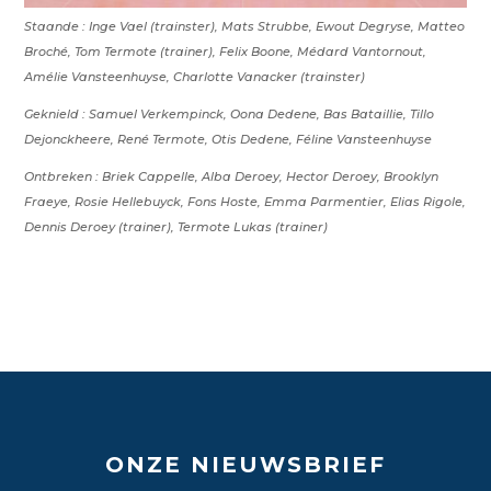
Staande : Inge Vael (trainster), Mats Strubbe, Ewout Degryse, Matteo
Broché, Tom Termote (trainer), Felix Boone, Médard Vantornout,
Amélie Vansteenhuyse, Charlotte Vanacker (trainster)
Geknield : Samuel Verkempinck, Oona Dedene, Bas Bataillie, Tillo
Dejonckheere, René Termote, Otis Dedene, Féline Vansteenhuyse
Ontbreken : Briek Cappelle, Alba Deroey, Hector Deroey, Brooklyn
Fraeye, Rosie Hellebuyck, Fons Hoste, Emma Parmentier, Elias Rigole,
Dennis Deroey (trainer), Termote Lukas (trainer)
ONZE NIEUWSBRIEF