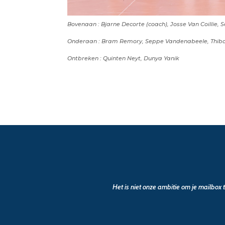
Bovenaan : Bjarne Decorte (coach), Josse Van Coillie
Onderaan : Bram Remory, Seppe Vandenabeele, Thibau
Ontbreken : Quinten Neyt, Dunya Yanik
Het is niet onze ambitie om je mailbox