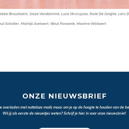
, Sebbe Brouckaert, Josse Vandamme, Luca Vercruysse, Rune De Jonghe, Lars 
t Schollier, Mathijs Soetaert, Wout Ponseele, Maxime Wickaert
ONZE NIEUWSBRIEF
 te overladen met nutteloze mails maar om je op de hoogte te houden van de bel
Wil jij als eerste de nieuwtjes weten? Schrijf je hier in voor onze nieuwsbrief.