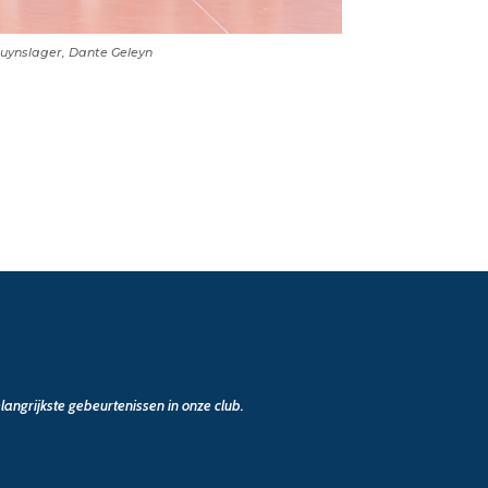
Duynslager, Dante Geleyn
angrijkste gebeurtenissen in onze club.