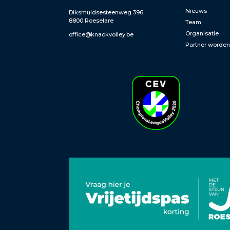
Nieuws
Diksmuidsesteenweg 396
8800 Roeselare
Team
Organisatie
office@knackvolley.be
Partner worde