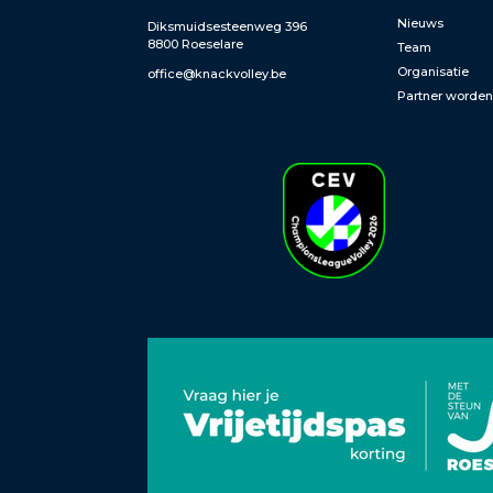
Nieuws
Diksmuidsesteenweg 396
8800 Roeselare
Team
Organisatie
office@knackvolley.be
Partner worde