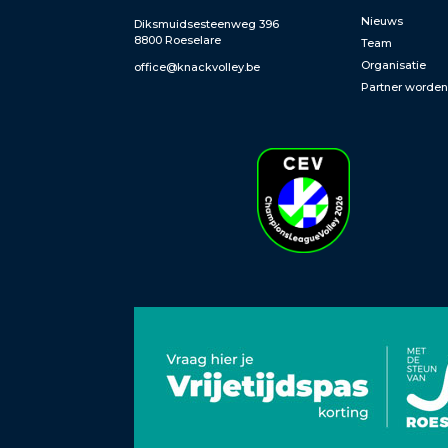
Nieuws
Diksmuidsesteenweg 396
8800 Roeselare
Team
Organisatie
office@knackvolley.be
Partner worde