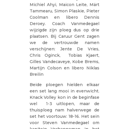
Michiel Ahyi, Maicon Leite, Märt
Tammearu, Simon Plaskie, Pieter
Coolman en libero Dennis
Deroey. Coach Vanmedegael
wijzigde zijn ploeg dus op drie
plaatsen. Bij Caruur Gent zagen
we de vertrouwde namen
verschijnen: Jente De Vries,
Chris Oginck, Tobias Kjaert,
Gilles Vandecaveye, Kobe Brems,
Martijn Colson en libero Niklas
Breilin
Beide ploegen hielden elkaar
een set lang mooi in evenwicht.
Knack Volley kon in de beginfase
wel 1-3 uitlopen, maar de
thuisploeg nam halverwege de
set het voortouw: 18-16. Het sein
voor Steven Vanmedegael om
kapitein Verhanneman in het