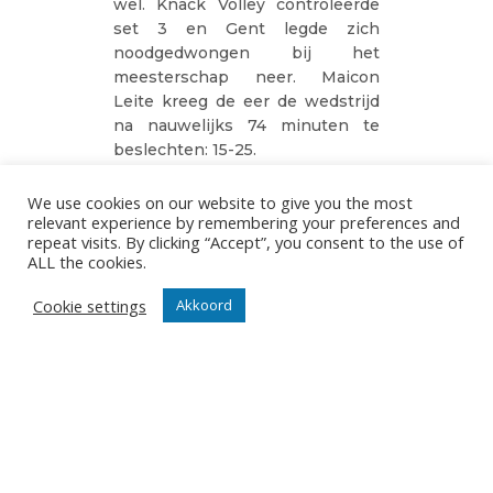
wel. Knack Volley controleerde
set 3 en Gent legde zich
noodgedwongen bij het
meesterschap neer. Maicon
Leite kreeg de eer de wedstrijd
na nauwelijks 74 minuten te
beslechten: 15-25.
Caruur Gent – Knack Roeselare:
We use cookies on our website to give you the most
0-3 (23-25/20-25/15-25)
relevant experience by remembering your preferences and
repeat visits. By clicking “Accept”, you consent to the use of
Topscorer Michiel Ahyi (20
ALL the cookies.
punten) werd uitgeroepen tot
MVP.
Cookie settings
Akkoord
wedstrijdstatistieken
Foto’s Jan Vanmedegael
GDI
08/12/2022