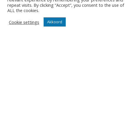
repeat visits. By clicking “Accept”, you consent to the use of
ALL the cookies.
ONZE NIEUWSBRIEF
Cookie settings
Akkoord
Het is niet onze ambitie om je mailbox te overladen met
nutteloze mails maar om je op de hoogte te houden van
de belangrijkste gebeurtenissen in onze club.
Wil jij als eerste de nieuwtjes weten? Schrijf je hier in
voor onze nieuwsbrief.
JA, SCHRIJF MIJ IN
Contact