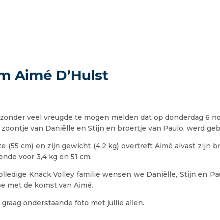
m Aimé D’Hulst
ijzonder veel vreugde te mogen melden dat op donderdag 6 
 zoontje van Daniëlle en Stijn en broertje van Paulo, werd ge
te (55 cm) en zijn gewicht (4,2 kg) overtreft Aimé alvast zijn b
ende voor 3,4 kg en 51 cm.
ledige Knack Volley familie wensen we Daniëlle, Stijn en Pa
oe met de komst van Aimé.
 graag onderstaande foto met jullie allen.