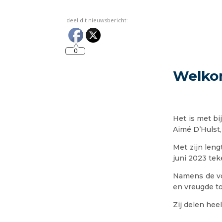
deel dit nieuwsbericht:
0
Welko
Het is met b
Aimé D’Hulst,
Met zijn leng
juni 2023 tek
Namens de vol
en vreugde t
Zij delen heel