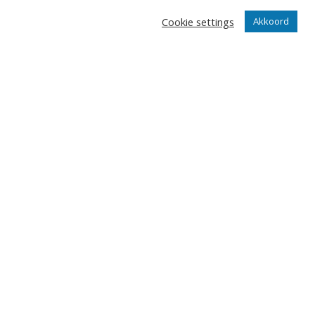
Cookie settings
Akkoord
angrijkste gebeurtenissen in onze club.