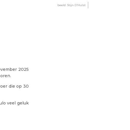
beeld: Stijn D’Hulst
november 2025
boren.
roer die op 30
ulo veel geluk