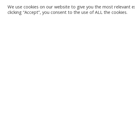
We use cookies on our website to give you the most relevant e
clicking “Accept”, you consent to the use of ALL the cookies.
DEEPEE
07/11/202
Het is niet onze ambitie om je mailbox