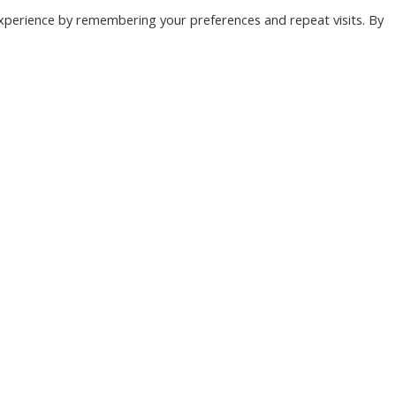
xperience by remembering your preferences and repeat visits. By
5
ONZE NIEUWSBRIEF
 te overladen met nutteloze mails maar om je op de hoogte te houden van de bel
Wil jij als eerste de nieuwtjes weten? Schrijf je hier in voor onze nieuwsbrief.
JA, SCHRIJF MIJ IN