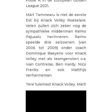
Poule A in de European Golden
League 2021.
Märt Tammearu is niet de eerste
Est bij Knack Volley Roeselare.
Velen zullen zich zeker nog de
sympathieke middenman Raimo
Pajusalu herinneren. Raimo
speelde drie seizoenen (van
2006 tot 2009) onder coach
Dominique Baeyens voor Knack
Volley met als teamgenoten o.a.
Ivan Contreras, Ben Hardy, Nico
Freriks en ook Matthijs
Verhanneman.
Tere tulemast Knack Volley, Märt!