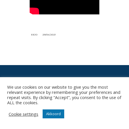
EEJO
29/04/2021
We use cookies on our website to give you the most
ONZE NIEUWSBRIEF
relevant experience by remembering your preferences and
repeat visits. By clicking “Accept”, you consent to the use of
Het is niet onze ambitie om je mailbox te overladen met
ALL the cookies.
nutteloze mails maar om je op de hoogte te houden van
de belangrijkste gebeurtenissen in onze club.
Cookie settings
Akkoord
Wil jij als eerste de nieuwtjes weten? Schrijf je hier in
voor onze nieuwsbrief.