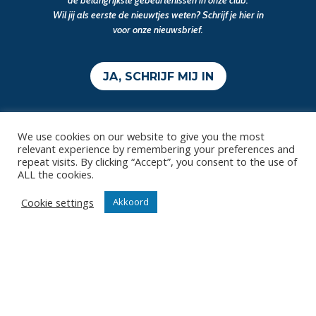
Wil jij als eerste de nieuwtjes weten? Schrijf je hier in
voor onze nieuwsbrief.
JA, SCHRIJF MIJ IN
We use cookies on our website to give you the most
relevant experience by remembering your preferences and
repeat visits. By clicking “Accept”, you consent to the use of
ALL the cookies.
Cookie settings
Akkoord
Contact
Diksmuidsesteenweg 396
8800 Roeselare
office@knackvolley.be
Club
Nieuws