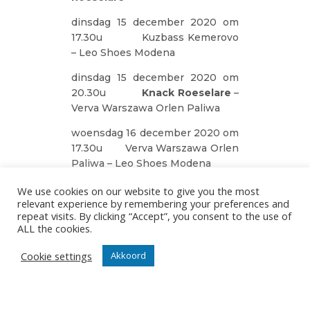
dinsdag 15 december 2020 om
17.30u Kuzbass Kemerovo
– Leo Shoes Modena
dinsdag 15 december 2020 om
20.30u
Knack Roeselare
–
Verva Warszawa Orlen Paliwa
woensdag 16 december 2020 om
17.30u Verva Warszawa Orlen
Paliwa – Leo Shoes Modena
woensdag 16 december 2020 om
We use cookies on our website to give you the most
relevant experience by remembering your preferences and
20.30u
Knack Roeselare
–
repeat visits. By clicking “Accept”, you consent to the use of
Kuzbass Kemerovo
ALL the cookies.
donderdag 17 december 2020
Cookie settings
Akkoord
om 17.30u Verva Warszawa
Orlen Paliwa – Kuzbass
Kemerovo