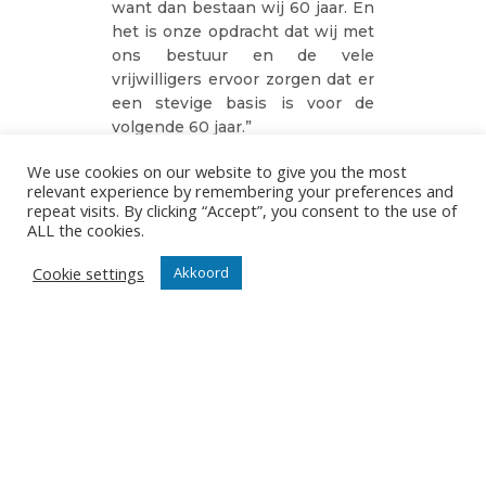
want dan bestaan wij 60 jaar. En
het is onze opdracht dat wij met
ons bestuur en de vele
vrijwilligers ervoor zorgen dat er
een stevige basis is voor de
volgende 60 jaar.”
De voorzitter wil naast de
We use cookies on our website to give you the most
supercup, de 15de beker en een
relevant experience by remembering your preferences and
repeat visits. By clicking “Accept”, you consent to the use of
geslaagde Europese campagne
ALL the cookies.
ook nog de vierde vooraf
verwoorde seizoensambitie
Cookie settings
Akkoord
afvinken. Tegen Maaseik ook de
titel, dat wordt dan de 14de titel
voor Knack, bijeenspelen. “Ik
heb er vertrouwen in dat wij
deze meervoudige finale weer
naar onze hand kunnen zetten.
Elke wedstrijd tegen Maaseik
blijft weliswaar een dubbeltje op
zijn kant. Dat werd dit seizoen al