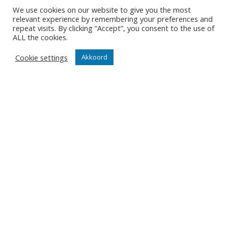
om te buigen in winst. Sterk
We use cookies on our website to give you the most
relevant experience by remembering your preferences and
werk! Het belooft een warme
repeat visits. By clicking “Accept”, you consent to the use of
avond te worden.
ALL the cookies.
Foto’s
Cookie settings
Akkoord
DEEPEE
23/11/2025
ONZE NIEUWSBRIEF
Het is niet onze ambitie om je mailbox te overladen met
nutteloze mails maar om je op de hoogte te houden van
de belangrijkste gebeurtenissen in onze club.
Wil jij als eerste de nieuwtjes weten? Schrijf je hier in