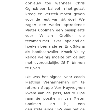
opnieuw toe wanneer Chris
Oginck een bal vol in het gelaat
kreeg en verstek moest geven
voor de rest van dit duel. We
zagen een weder optredende
Pieter Coolman, een basisplaats
voor William Groffier die
tezamen met Oskar Espeland de
hoeken bemande en Erik Siksna
als hoofdaanvaller. Knack Volley
kende weinig moeite om de set
met overduidelijke 25-11 binnen
te rijven.
Dit was het signaal voor coach
Matthijs Verhanneman om te
roteren. Seppe Van Hoyweghen
kwam aan de pass, Mauro Lips
nam de positie in van Pieter
Coolman en bij een
geruststellende 15-7 was het de