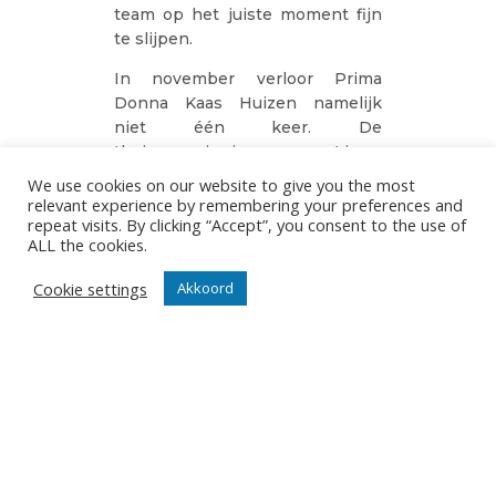
team op het juiste moment fijn
te slijpen.
In november verloor Prima
Donna Kaas Huizen namelijk
niet één keer. De
thuisoverwinningen op Limax
(3-0) en Dynamo (3-1) staken er
We use cookies on our website to give you the most
boven uit en opeens stond de
relevant experience by remembering your preferences and
repeat visits. By clicking “Accept”, you consent to the use of
ploeg uit Huizen stevig in de top
ALL the cookies.
vier. De kwaliteit in het spel was
flink omhoog geschoten. De
Cookie settings
Akkoord
afwezigheid van diagonaalspeler
Pyvovarenko werd vanaf het
begin al uitstekend opgevangen
door Marlison Kleinmoedig en
Hugo van Garderen heeft zowel
op het midden als op de
buitenkanten alle keuze. Vooral
als ook de pipe-aanval met Van
Solkema en Saasa functioneert