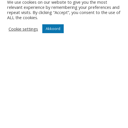
We use cookies on our website to give you the most
Contact
relevant experience by remembering your preferences and
Diksmuidsesteenweg 396
repeat visits. By clicking “Accept”, you consent to the use of
8800 Roeselare
ALL the cookies.
office@knackvolley.be
Cookie settings
Akkoord
Club
Nieuws
Team
Organisatie
Partner worden
Wedstrijden
Tickets
Abonnementen
Algemeen
Contact
Events