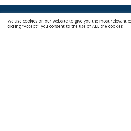
We use cookies on our website to give you the most relevant e
clicking “Accept”, you consent to the use of ALL the cookies.
Het is niet onze ambitie om je mailbox
Contact
Club
Nieuws
Diksmuidsesteenweg 396