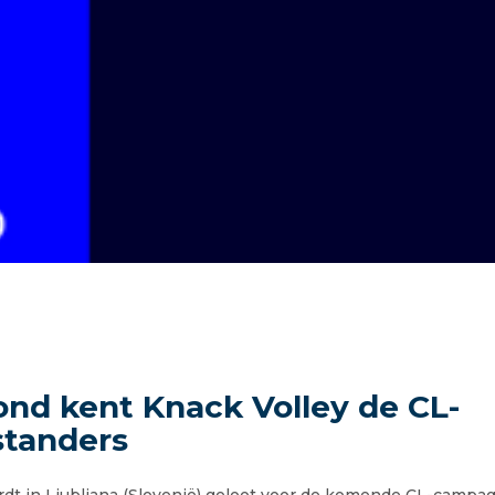
nd kent Knack Volley de CL-
standers
dt in Ljubljana (Slovenië) geloot voor de komende CL-campa