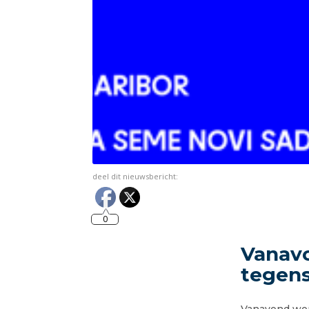
deel dit nieuwsbericht:
0
Vanavo
tegen
Vanavond wor