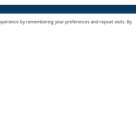
xperience by remembering your preferences and repeat visits. By
ONZE NIEUWSBRIEF
 te overladen met nutteloze mails maar om je op de hoogte te houden van de bel
Wil jij als eerste de nieuwtjes weten? Schrijf je hier in voor onze nieuwsbrief.
JA, SCHRIJF MIJ IN
Wedstrijden
Algemee
Tickets
Contact