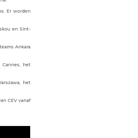
ms. Er worden
skou en Sint-
 teams Ankara
e Cannes, het
Warszawa, het
van CEV vanaf