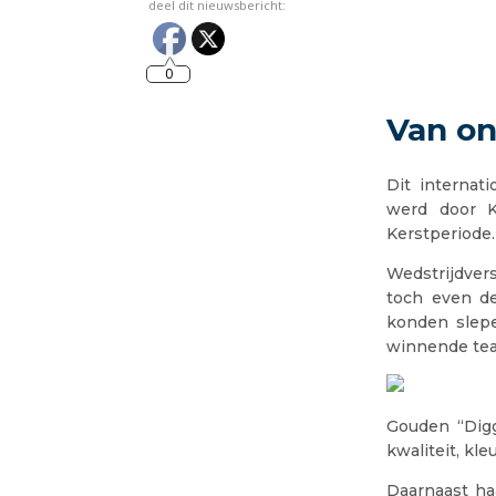
deel dit nieuwsbericht:
0
Van on
Dit internat
werd door K
Kerstperiode.
Wedstrijdver
toch even d
konden slepe
winnende te
Gouden “Digge
kwaliteit, kle
Daarnaast ha