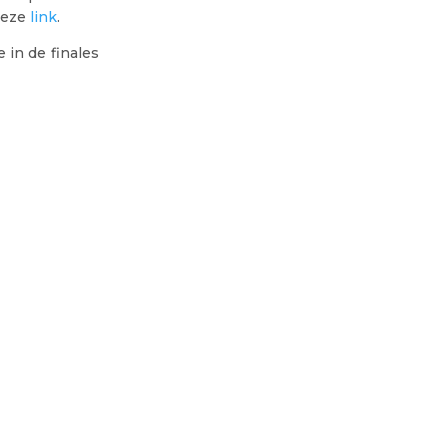
deze
link
.
 in de finales
ë