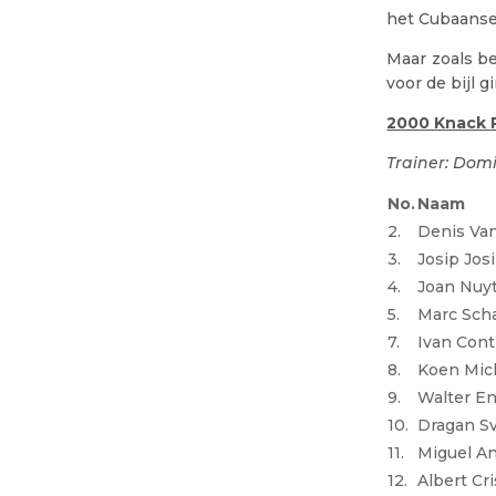
het Cubaanse
Maar zoals be
voor de bijl g
2000 Knack Ro
Trainer: Do
No.
Naam
2.
Denis Van
3.
Josip Jos
4.
Joan Nuy
5.
Marc Sch
7.
Ivan Cont
8.
Koen Mic
9.
Walter E
10.
Dragan Sv
11.
Miguel An
12.
Albert Cri