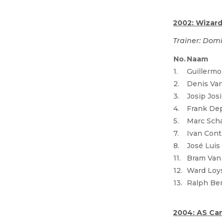
2002: Wizard 
Trainer: Do
No.
Naam
1.
Guillermo
2.
Denis Van
3.
Josip Jos
4.
Frank De
5.
Marc Sch
7.
Ivan Cont
8.
José Luis
11.
Bram Van
12.
Ward Loy
13.
Ralph B
2004: AS Cann