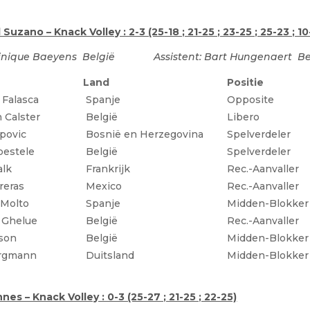
Suzano – Knack Volley : 2-3 (25-18 ; 21-25 ; 23-25 ; 25-23 ; 10
minique Baeyens
België Assistent: Bart Hungenaert
Be
Land
Positie
 Falasca
Spanje
Opposite
 Calster
België
Libero
ipovic
Bosnië en Herzegovina
Spelverdeler
pestele
België
Spelverdeler
alk
Frankrijk
Rec.-Aanvaller
reras
Mexico
Rec.-Aanvaller
 Molto
Spanje
Midden-Blokker
 Ghelue
België
Rec.-Aanvaller
son
België
Midden-Blokker
ergmann
Duitsland
Midden-Blokker
es – Knack Volley : 0-3 (25-27 ; 21-25 ; 22-25)