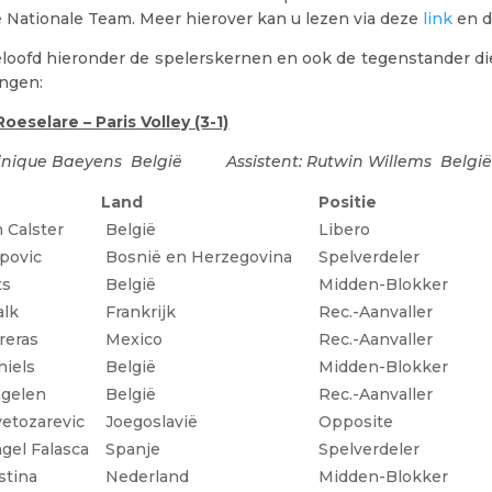
 Nationale Team. Meer hierover kan u lezen via deze
link
en 
loofd hieronder de spelerskernen en ook de tegenstander die
ingen:
eselare – Paris Volley (3-1)
minique Baeyens
België Assistent: Rutwin Willems
Belgi
Land
Positie
 Calster
België
Libero
ipovic
Bosnië en Herzegovina
Spelverdeler
ts
België
Midden-Blokker
alk
Frankrijk
Rec.-Aanvaller
reras
Mexico
Rec.-Aanvaller
hiels
België
Midden-Blokker
ngelen
België
Rec.-Aanvaller
etozarevic
Joegoslavië
Opposite
gel Falasca
Spanje
Spelverdeler
stina
Nederland
Midden-Blokker