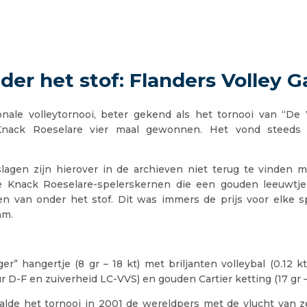
der het stof: Flanders Volley G
ionale volleytornooi, beter gekend als het tornooi van “De
nack Roeselare vier maal gewonnen. Het vond steeds 
slagen zijn hierover in de archieven niet terug te vinden 
e Knack Roeselare-spelerskernen die een gouden leeuwtje
n van onder het stof. Dit was immers de prijs voor elke s
am.
r” hangertje (8 gr – 18 kt) met briljanten volleybal (0.12 
ur D-F en zuiverheid LC-VVS) en gouden Cartier ketting (17 gr –
alde het tornooi in 2001 de wereldpers met de vlucht van ze