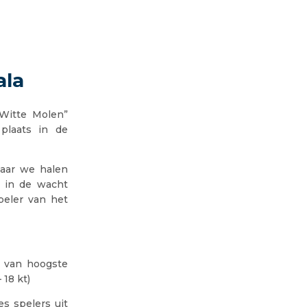
ala
 Witte Molen”
plaats in de
maar we halen
 in de wacht
peler van het
kt van hoogste
 18 kt)
s spelers uit