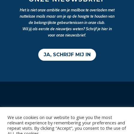
Het is niet onze ambitie om je mailbox te overladen met
nutteloze mails maar om je op de hoogte te houden van
de belangrijkste gebeurtenissen in onze club.
Wil jij als eerste de nieuwtjes weten? Schrijf je hier in
voor onze nieuwsbrief.
JA, SCHRIJF MIJ IN
Contact
We use cookies on our website to give you the most
Diksmuidsesteenweg 396
relevant experience by remembering your preferences and
8800 Roeselare
repeat visits. By clicking “Accept”, you consent to the use of
ALL the cookies.
office@knackvolley.be