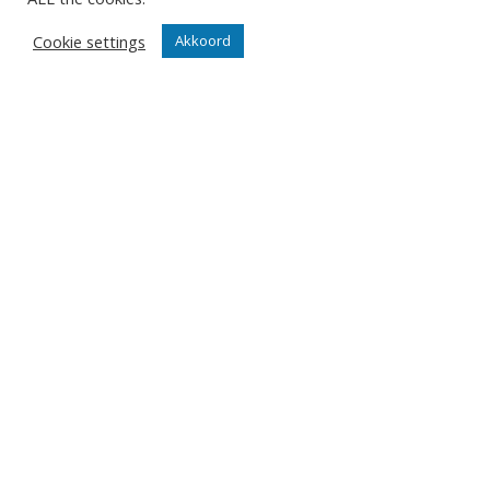
Cookie settings
Akkoord
Club
Nieuws
Team
Organisatie
Partner worden
Wedstrijden
Tickets
Abonnementen
Algemeen
Contact
Events
Privacy Policy
Klantenservice webshop