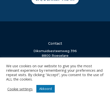
Contact
Diksmuidsesteenweg 396
8800 Roeselare
office@knackvolley.be
We use cookies on our website to give you the most
relevant experience by remembering your preferences and
repeat visits. By clicking “Accept”, you consent to the use of
Club
ALL the cookies.
Nieuws
Cookie settings
Akkoord
Team
Organisatie
Partner worden