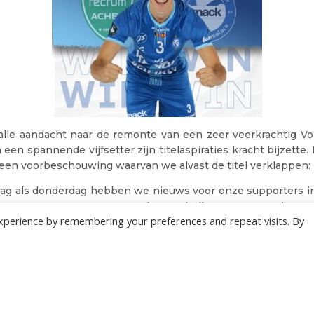
alle aandacht naar de remonte van een zeer veerkrachtig Vo
 een spannende vijfsetter zijn titelaspiraties kracht bijzette.
 een voorbeschouwing waarvan we alvast de titel verklappen: ’
g als donderdag hebben we nieuws voor onze supporters in 
rgens vroeg om 8u00 want dan onthullen we twee nieuwe 
xperience by remembering your preferences and repeat visits. By
oen.
 we elkaar, zonder fout, afspraak vrijdagavond 2 mei in de R
strijd in de titelfinales. Die van Leuven zien het zitten en 
er aanvoering van Jan Tuerlinckx en Martine Colon. Die v
en maar aan ons om hiertegenover een imposante Blue Wall 