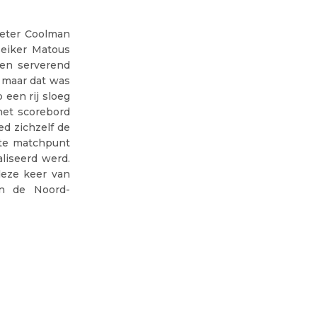
ieter Coolman
seiker Matous
 en serverend
. maar dat was
een rij sloeg
het scorebord
ed zichzelf de
ste matchpunt
liseerd werd.
deze keer van
an de Noord-