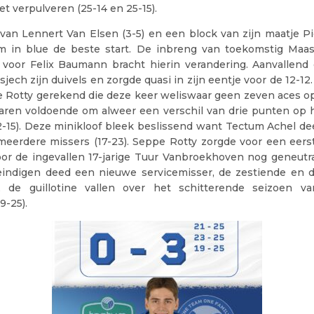
t verpulveren (25-14 en 25-15).
van Lennert Van Elsen (3-5) en een block van zijn maatje P
 in blue de beste start. De inbreng van toekomstig Maa
voor Felix Baumann bracht hierin verandering. Aanvallend
jech zijn duivels en zorgde quasi in zijn eentje voor de 12-12
 Rotty gerekend die deze keer weliswaar geen zeven aces op 
ren voldoende om alweer een verschil van drie punten op 
2-15). Deze minikloof bleek beslissend want Tectum Achel de
eerdere missers (17-23). Seppe Rotty zorgde voor een eer
door de ingevallen 17-jarige Tuur Vanbroekhoven nog geneutra
indigen deed een nieuwe servicemisser, de zestiende en 
, de guillotine vallen over het schitterende seizoen v
9-25).