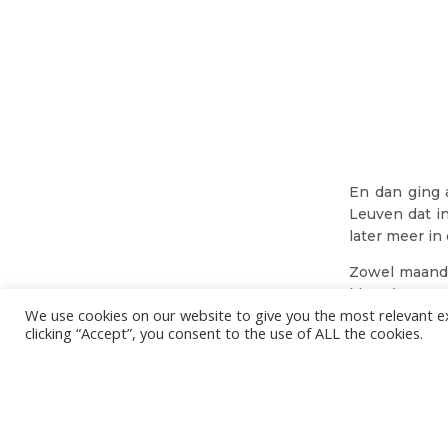
En dan ging 
Leuven dat in
later meer in
Zowel maanda
klaar ’s mo
We use cookies on our website to give you the most relevant e
komend seiz
clicking “Accept”, you consent to the use of ALL the cookies.
Daarna geven
de eerste wed
afzakken ond
met open arm