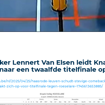
nker Lennert Van Elsen leidt Kn
naar een twaalfde titelfinale op
a.be/nl/2025/04/25/haasrode-leuven-schudt-stevige-comeback-
t-zich-op-voor-titelfinale-tegen-roeselare~1745613653885/