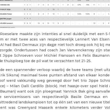
Roeselare maakte zijn intenties al snel duidelijk met een 5-1
m er met twee aces van respectievelijk Lennert Van Elsen 
. Al had Basil Dermaux zijn dagje niet toch droeg ook hij bij m
 zorgde. Ondertussen had coach Jan Vanvenckenray zijn star
t Jippe Schroeven voor Michiel Franssen en Felix Baumann
de thuisploeg toe de pil wat te verzachten tot 21-25.
de een spannender verloop waarbij de twee teams (met uit
Erik Siksna) maximaal twee punten afstand van elkaar kond
oof werd vakkundig weg geveegd door het trio Jippe Schr
ce) – Milan Dalli Cardillo (block). Het haasje-over spel hield
x Bauman) want ook zijn ploegmaat Yannick Bak ging aanvalle
e servicemissers van respectievelijk Basile Dermaux en
ittredend landskampioen tot op één set van een nieuwe titelf
nt was Greenyard Maaseik enkele kilometers verder Vol