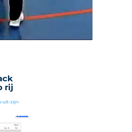
ack
 rij
uit-zijn-