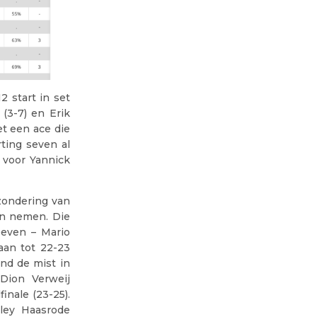
2 start in set
(3-7) en Erik
et een ace die
ting seven al
 voor Yannick
zondering van
en nemen. Die
oeven – Mario
 aan tot 22-23
nd de mist in
 Dion Verweij
inale (23-25).
ley Haasrode