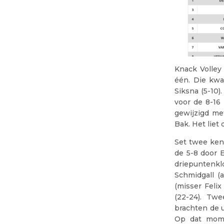
Knack Volley 
één. Die kwa
Siksna (5-10)
voor de 8-16
gewijzigd me
Bak. Het liet 
Set twee ken
de 5-8 door 
driepuntenkl
Schmidgall (a
(misser Feli
(22-24). Twe
brachten de u
Op dat mome