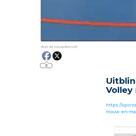
deel dit nieuwsbericht:
0
Uitbli
Volley 
https://sporz
mouw-en-maak