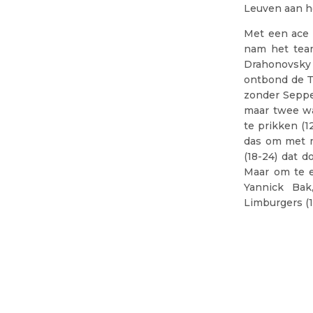
Leuven aan he
Met een ace 
nam het team
Drahonovsky 
ontbond de Ts
zonder Seppe
maar twee wa
te prikken (1
das om met m
(18-24) dat 
Maar om te e
Yannick Bak
Limburgers (1