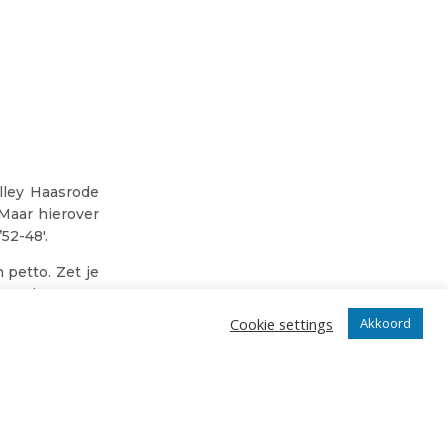
lley Haasrode
 Maar hierover
52-48′.
petto. Zet je
spelers voor
Cookie settings
Akkoord
EO Arena voor
zullen massaal
erwelkomen we
te plaatsen.