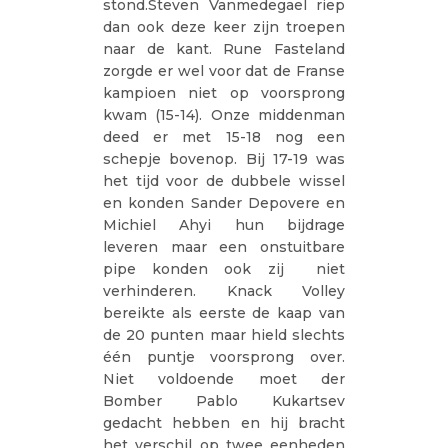
stond.Steven Vanmedegael riep
dan ook deze keer zijn troepen
naar de kant. Rune Fasteland
zorgde er wel voor dat de Franse
kampioen niet op voorsprong
kwam (15-14). Onze middenman
deed er met 15-18 nog een
schepje bovenop. Bij 17-19 was
het tijd voor de dubbele wissel
en konden Sander Depovere en
Michiel Ahyi hun bijdrage
leveren maar een onstuitbare
pipe konden ook zij niet
verhinderen. Knack Volley
bereikte als eerste de kaap van
de 20 punten maar hield slechts
één puntje voorsprong over.
Niet voldoende moet der
Bomber Pablo Kukartsev
gedacht hebben en hij bracht
het verschil op twee eenheden