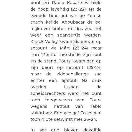
punt en Pablo Kukartsev hield
de hoop levendig (23-22). Na de
tweede time-out van de Franse
coach keilde Aboubacar de bal
mijlenver buiten en dus zou het
weer een spandertje worden.
Knack Volley kwam als eerste op
setpunt via Märt (23-24) maar
hun ‘Pointu’ herstelde zijn fout
en de stand. Tours kwam dan op
zijn beurt op setpunt (25-24)
maar de videochallenge zag
echter een lijnfout. Na druk
overleg tussen de
scheidsrechters werd het punt
toch toegewezen aan Tours
wegens netfout van Pablo
Kukartsev. Een ace gaf Tours dan
toch nipte setwinst met 26-24.
In set drie bleven dezelfde