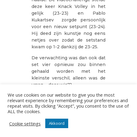
deze keer Knack Volley in het
gelijk (23-23) en Pablo
Kukartsev zorgde persoonlijk
voor een nieuw setpunt (23-24).
Hij deed zijn kunstje nog eens
netjes over zodat de setstand
kwam op 1-2 dankzij de 23-25.
De verwachting was dan ook dat
set vier opnieuw zou binnen
gehaald worden met het
kleinste verschil, alleen was de
vraag…..door wie??
We use cookies on our website to give you the most
Bij Tours werd beroep gedaan
relevant experience by remembering your preferences and
op hoekaanvaller Pierre
repeat visits. By clicking “Accept”, you consent to the use of
Derouillon maar dit bracht geen
ALL the cookies.
wijziging in het geplande
scenario: 6-6 tot Pablo Kukartsev
Cookie settings
Akkoord
zijn duivels ontbond met een
steenharde block-out gevolgd