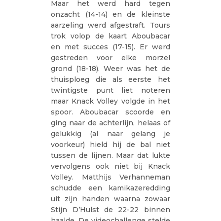
Maar het werd hard tegen
onzacht (14-14) en de kleinste
aarzeling werd afgestraft. Tours
trok volop de kaart Aboubacar
en met succes (17-15). Er werd
gestreden voor elke morzel
grond (18-18). Weer was het de
thuisploeg die als eerste het
twintigste punt liet noteren
maar Knack Volley volgde in het
spoor. Aboubacar scoorde en
ging naar de achterlijn, helaas of
gelukkig (al naar gelang je
voorkeur) hield hij de bal niet
tussen de lijnen. Maar dat lukte
vervolgens ook niet bij Knack
Volley. Matthijs Verhanneman
schudde een kamikazeredding
uit zijn handen waarna zowaar
Stijn D’Hulst de 22-22 binnen
haalde. De videochallenge stelde