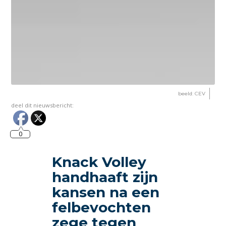
beeld: CEV
deel dit nieuwsbericht:
0
Knack Volley
handhaaft zijn
kansen na een
felbevochten
zege tegen