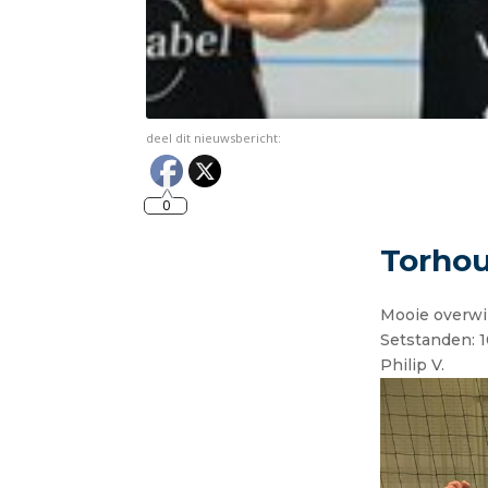
deel dit nieuwsbericht:
0
Torhout
Mooie overwin
Setstanden: 10
Philip V.