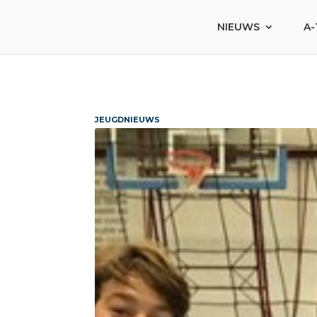
NIEUWS
A-
JEUGDNIEUWS