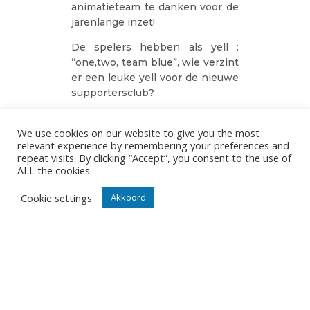
animatieteam te danken voor de
jarenlange inzet!
De spelers hebben als yell :
“one,two, team blue”, wie verzint
er een leuke yell voor de nieuwe
supportersclub?
DEEPEE
18/11/2021
We use cookies on our website to give you the most
relevant experience by remembering your preferences and
repeat visits. By clicking “Accept”, you consent to the use of
ALL the cookies.
Cookie settings
Akkoord
ONZE NIEUWSBRIEF
Het is niet onze ambitie om je mailbox te overladen met
nutteloze mails maar om je op de hoogte te houden van
de belangrijkste gebeurtenissen in onze club.