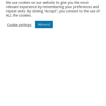
We use cookies on our website to give you the most
relevant experience by remembering your preferences and
repeat visits. By clicking “Accept”, you consent to the use of
JA, SCHRIJF MIJ IN
ALL the cookies.
Cookie settings
Akkoord
Contact
Diksmuidsesteenweg 396
8800 Roeselare
office@knackvolley.be
Club
Nieuws
Team