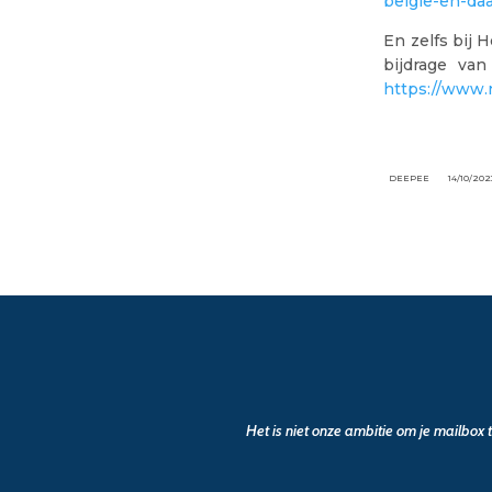
belgie-en-daa
En zelfs bij 
bijdrage van
https://www.
DEEPEE
14/10/202
Het is niet onze ambitie om je mailbox