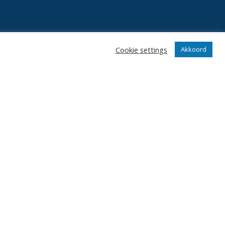
Cookie settings
Akkoord
n
Klantenservice
webshop
Algemene voorwaarden
Verzenden en retourneren
Disclaimer