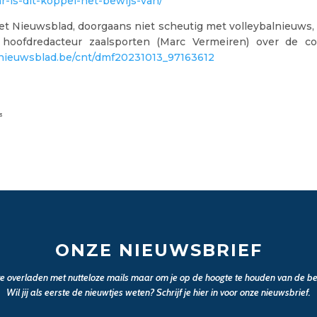
r-is-dit-koppel-het-bewijs-van/
Het Nieuwsblad, doorgaans niet scheutig met volleybalnieuws
 hoofdredacteur zaalsporten (Marc Vermeiren) over de com
nieuwsblad.be/cnt/dmf20231013_97163612
3
ONZE NIEUWSBRIEF
 te overladen met nutteloze mails maar om je op de hoogte te houden van de bel
Wil jij als eerste de nieuwtjes weten? Schrijf je hier in voor onze nieuwsbrief.