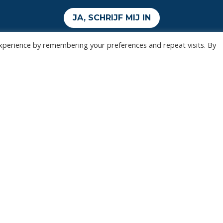
JA, SCHRIJF MIJ IN
xperience by remembering your preferences and repeat visits. By
Wedstrijden
Algemee
Tickets
Contact
Abonnementen
Events
Privacy Policy
n