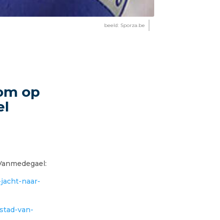
beeld: Sporza.be
 om op
el
 Vanmedegael:
jacht-naar-
dstad-van-