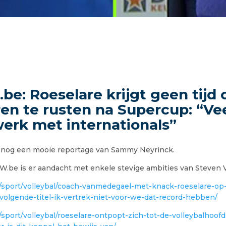
.be: Roeselare krijgt geen tijd
en te rusten na Supercup: “Ve
erk met internationals”
 nog een mooie reportage van Sammy Neyrinck.
KW.be is er aandacht met enkele stevige ambities van Steven
e/sport/volleybal/coach-vanmedegael-met-knack-roeselare-op-
volgende-titel-ik-vertrek-niet-voor-we-dat-record-hebben/
/sport/volleybal/roeselare-ontpopt-zich-tot-de-volleybalhoof