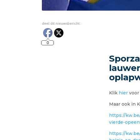
deel dit nieuwsbericht:
0
Sporza
lauwer
oplapw
Klik
hier
voor
Maar ook in 
https://kw.b
vierde-opeen
https://kw.be