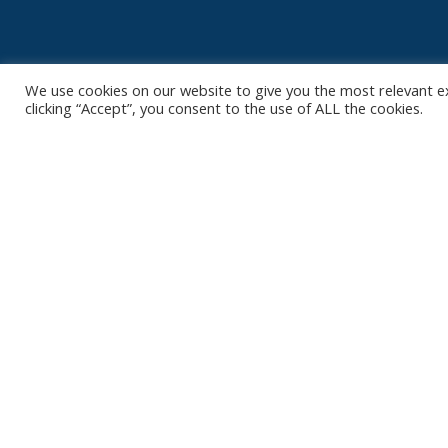
We use cookies on our website to give you the most relevant e
clicking “Accept”, you consent to the use of ALL the cookies.
Contact
Club
Nieuws
Diksmuidsesteenweg 396
8800 Roeselare
Team
Organisatie
office@knackvolley.be
Partner worde