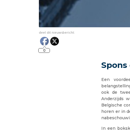
deel dit nieuwsbericht:
0
Spons 
Een voorde
belangstelli
ook de twee
Anderzijds w
Belgische com
horen er in 
nabeschouwi
In een boksk