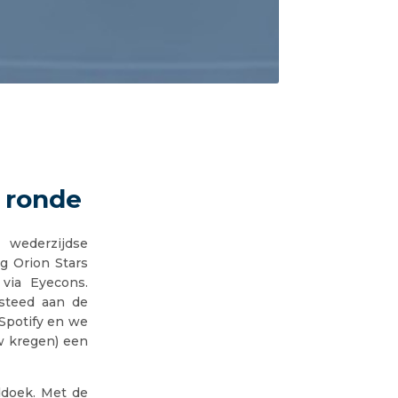
 ronde
wederzijdse
g Orion Stars
via Eyecons.
esteed aan de
 Spotify en we
w kregen) een
ddoek. Met de