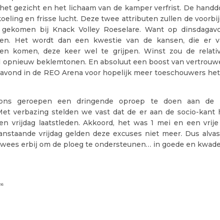
het gezicht en het lichaam van de kamper verfrist. De handd
oeling en frisse lucht. Deze twee attributen zullen de voorb
 gekomen bij Knack Volley Roeselare. Want op dinsdagav
en. Het wordt dan een kwestie van de kansen, die er v
en komen, deze keer wel te grijpen. Winst zou de relativ
l opnieuw beklemtonen. En absoluut een boost van vertrou
agavond in de REO Arena voor hopelijk meer toeschouwers het 
ons geroepen een dringende oproep te doen aan de K
Met verbazing stelden we vast dat de er aan de socio-kant h
en vrijdag laatstleden. Akkoord, het was 1 mei en een vrij
anstaande vrijdag gelden deze excuses niet meer. Dus alvast
, wees erbij om de ploeg te ondersteunen… in goede en kwa
26