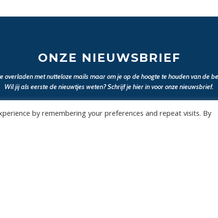
ONZE NIEUWSBRIEF
 te overladen met nutteloze mails maar om je op de hoogte te houden van de bel
Wil jij als eerste de nieuwtjes weten? Schrijf je hier in voor onze nieuwsbrief.
xperience by remembering your preferences and repeat visits. By
JA, SCHRIJF MIJ IN
Wedstrijden
Algemee