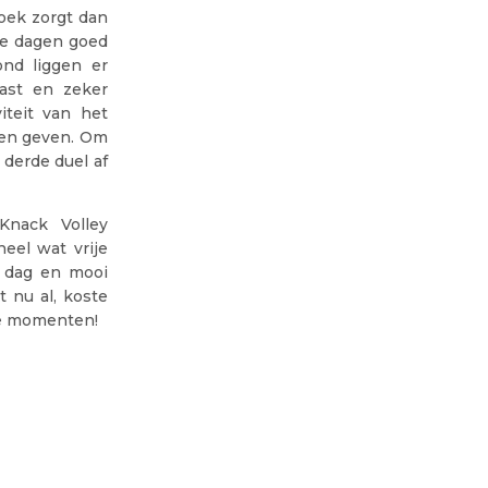
oek zorgt dan
ije dagen goed
ond liggen er
ast en zeker
iteit van het
wen geven. Om
derde duel af
nack Volley
eel wat vrije
e dag en mooi
 nu al, koste
de momenten!