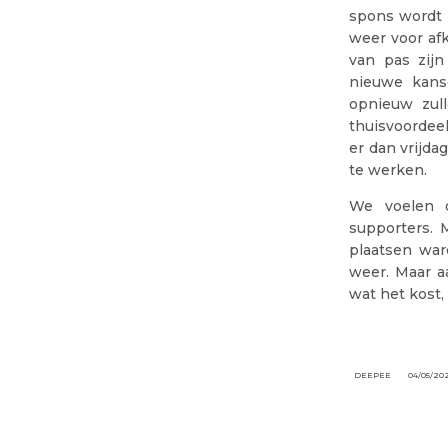
spons wordt 
weer voor afk
van pas zijn
nieuwe kans
opnieuw zull
thuisvoordee
er dan vrijd
te werken.
We voelen 
supporters. 
plaatsen war
weer. Maar a
wat het kost
DEEPEE
04/05/20