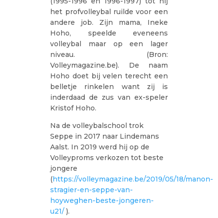
(1995-1996 en 1996-1997) tot hij
het profvolleybal ruilde voor een
andere job. Zijn mama, Ineke
Hoho, speelde eveneens
volleybal maar op een lager
niveau. (Bron:
Volleymagazine.be). De naam
Hoho doet bij velen terecht een
belletje rinkelen want zij is
inderdaad de zus van ex-speler
Kristof Hoho.
Na de volleybalschool trok
Seppe in 2017 naar Lindemans
Aalst. In 2019 werd hij op de
Volleyproms verkozen tot beste
jongere
(
https://volleymagazine.be/2019/05/18/manon-
stragier-en-seppe-van-
hoyweghen-beste-jongeren-
u21/
).