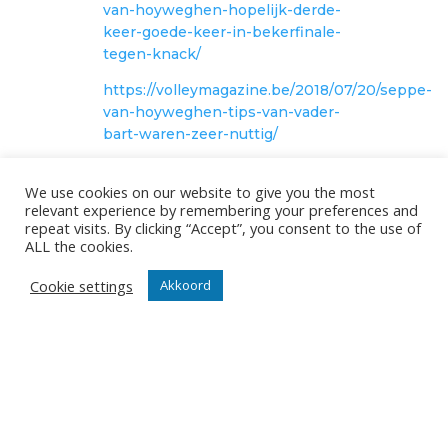
van-hoyweghen-hopelijk-derde-
keer-goede-keer-in-bekerfinale-
tegen-knack/
https://volleymagazine.be/2018/07/20/seppe-
van-hoyweghen-tips-van-vader-
bart-waren-zeer-nuttig/
DEEPEE
07/05/2024
We use cookies on our website to give you the most
relevant experience by remembering your preferences and
repeat visits. By clicking “Accept”, you consent to the use of
ALL the cookies.
Cookie settings
Akkoord
ONZE NIEUWSBRIEF
Het is niet onze ambitie om je mailbox te overladen met
nutteloze mails maar om je op de hoogte te houden van
de belangrijkste gebeurtenissen in onze club.